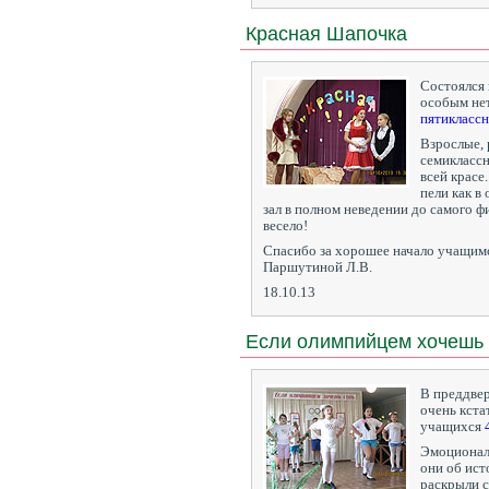
Красная Шапочка
Состоялся 
особым не
пятикласс
Взрослые, 
семиклассн
всей красе
пели как в
зал в полном неведении до самого ф
весело!
Спасибо за хорошее начало учащи
Паршутиной Л.В.
18.10.13
Если олимпийцем хочешь 
В преддве
очень кста
учащихся
Эмоциональ
они об ист
раскрыли с