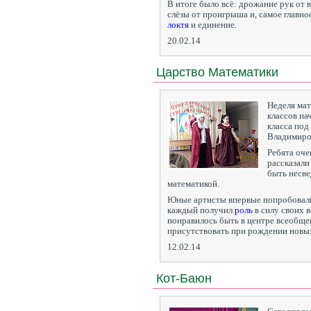
В итоге было всё: дрожание рук от 
слёзы от проигрыша и, самое главно
локтя
и единение.
20.02.14
Царство Математики
Неделя мат
классов на
класса под
Владимиро
Ребята оче
рассказали
быть несве
математикой.
Юные артисты впервые попробовали
каждый получил
роль
в силу своих 
понравилось быть в центре всеобщег
присутствовать при рождении новых
12.02.14
Кот-Баюн