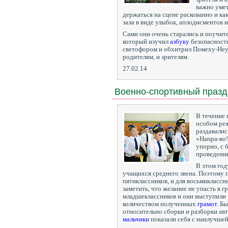
важно умет
держаться на сцене раскованно и ка
зала в виде улыбок, аплодисментов и
Сами они очень старались и поучит
который изучил
азбуку
безопасност
светофором и обхитрил Помеху-Неу
родителям, и зрителям.
27.02.14
Военно-спортивный празд
В течение 
особом реж
раздавались
«Напра-во
упорно, с 
проведени
В этом год
учащихся среднего звена. Поэтому п
пятиклассников, и для восьмиклассн
заметить, что желание не упасть в г
младшеклассников и они выступили 
количеством полученных
грамот
. Б
относительно сборки и разборки авт
мальчики
показали себя с наилучше