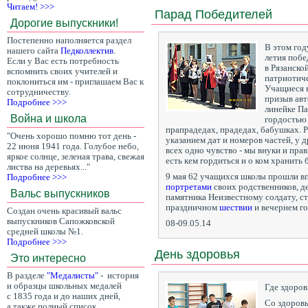
Читаем! >>>
Парад Победителей
Дорогие выпускники!
Постепенно наполняется раздел
В этом год
нашего сайта
Педколлектив
.
летия побе
Если у Вас есть потребность
в Рязанско
вспомнить своих учителей и
патриотиче
поклониться им - приглашаем Вас к
Учащиеся 
сотрудничеству.
призыв авт
Подробнее >>>
линейке Па
Война и школа
гордостью 
прапрадедах, прадедах, бабушках. 
"Очень хорошо помню тот день -
указанием дат и номеров частей, у 
22 июня 1941 года. Голубое небо,
всех одно чувство - мы внуки и пра
яркое солнце, зеленая трава, свежая
есть кем гордиться и о ком хранить
листва на деревьях..."
9 мая 62 учащихся школы прошли в
Подробнее >>>
портретами
своих родственников, д
Вальс выпускников
памятника Неизвестному солдату, с
праздничном
шествии
и вечернем го
Создан очень красивый вальс
выпускников Сапожковской
08-09.05.14
средней школы №1.
Подробнее >>>
День здоровья
Это интересно
В разделе
"Медалисты"
- история
и образцы школьных медалей
Где здоровь
с 1835 года и до наших дней,
Со здоровь
а также полный список