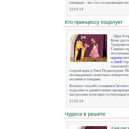
площади – все это составляющие не
22.03.14
Кто принцессу поцелует
...Царь Ег
Кому доста
Тридевято
Главные ге
постановки
царица
-ма
и
Змей
Гор
сказочной 
старый царь и Змея Подколодная. М
неожиданных сюжетных поворотов 
песнями и танцами.
Большое спасибо учащимся
5в
класс
чудесные и удивительные превраще
настроение всем присутствующим п
21.03.14
Чудеса в решете
А как ещё 