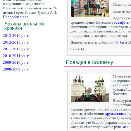
выпускников-медалистов
Сила нервы
Сапожковской средней школы №1
Сила муже
имени Героя России Тучина А.И.
Подробнее >>>
Под таким 
среднем звене. Потешные
эстафеты
Архивы школьной
спортивный праздник, но азарта не
хроники
даёт силы, добавляет накала. Спорти
2013-2014 уч. г.
поддержки, визга девчонок, смеха.
2012-2013 уч. г.
Довольны все, а победили
7б
,
6в
и
5
2011-2012 уч. г.
07.04.14
2010-2011 уч. г.
Поездка в Коломну
2009-2010 уч. г.
2008-2009 уч. г.
Увлекатель
совершили 
учащиеся 6
красивейши
Коломну.
В экскурс
шоу ратобо
башням кремля. Гостей при вратах в
воинском облачении
дружинники
, р
хлеб-соль, предложили отведать мед
Грановитую башню, украшенную стя
каждый смог подержать в руке
меч
,