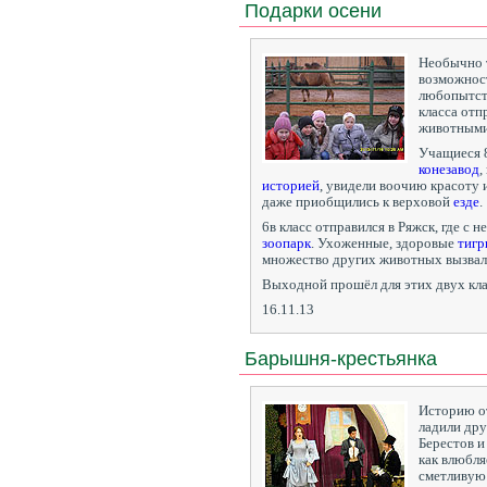
Подарки осени
Необычно т
возможност
любопытст
класса отп
животными
Учащиеся 
конезавод
,
историей
, увидели воочию красоту
даже приобщились к верховой
езде
.
6в класс отправился в Ряжск, где с
зоопарк
. Ухоженные, здоровые
тиг
множество других животных вызвали
Выходной прошёл для этих двух кла
16.11.13
Барышня-крестьянка
Историю от
ладили дру
Берестов 
как влюбля
сметливую