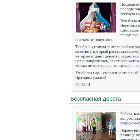
Последнее 
преддверие
весёлую ск
Это была и
Несмеяна 
слёзовыжи
праздника 
платьев не покупают.
Так бы и утонули зрители в её слеза
советник
, который рассказал своему
которые отдают деньги с радостью, 
царю понравилась, свистнули
жених
только не вытворяли: танцевали, пел
Улыбался царь, смеялся зрительный 
Праздник удался!
28.02.14
Безопасная дорога
Ребята, ка
вопрос, за
второклас
Первое выс
разницу м
зрителя и 