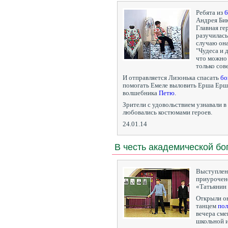
Ребята из
6
Андрея Бик
Главная ге
разучилась
случаю он
"Чудеса и 
что можно 
только сов
И отправляется Лизонька спасать
бо
помогать Емеле выловить Ерша Ершо
волшебника
Петю
.
Зрители с удовольствием узнавали в
любовались костюмами героев.
24.01.14
В честь академической бо
Выступлен
приурочено
«Татьянин 
Открыли о
танцем
пол
вечера сме
школьной и