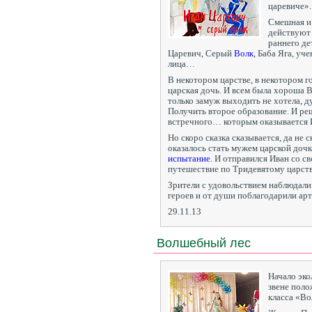
царевиче».
Смешная и 
действуют 
раннего де
Царевич, Серый
Волк
, Баба Яга, уч
лица…
В некотором царстве, в некотором г
царская дочь. И всем была хороша В
только замуж выходить не хотела, д
Получить второе образование. И ре
встречного… которым оказывается И
Но скоро сказка сказывается, да не с
оказалось стать мужем царской доч
испытание
. И отправился Иван со 
путешествие по Тридевятому царств
Зрители с удовольствием наблюдали
героев и от души поблагодарили а
29.11.13
Волшебный лес
Начало эко
звене пол
класса «В