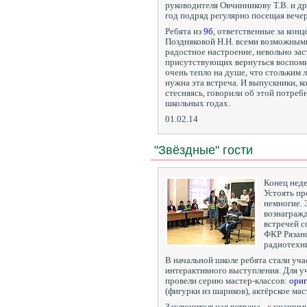
руководителя Овчинникову Т.В. и д
год подряд регулярно посещая вечер
Ребята из
9б
, ответственные за кон
Поздняковой Н.Н. всеми возможными
радостное настроение, невольно зас
присутствующих вернуться воспоми
очень тепло на душе, что стольким 
нужна эта встреча. И выпускники, к
стесняясь, говорили об этой потреб
школьных годах.
01.02.14
"Звёздные" гости
Конец неде
Устоять пр
немногие.
вознагражд
встречей с
ФКР Рязанс
радиотехни
В начальной школе ребята стали уч
интерактивного выступления. Для у
провели серию мастер-классов:
ори
(фигурки из шариков), актёрское мас
Заключительная встреча - с учащими