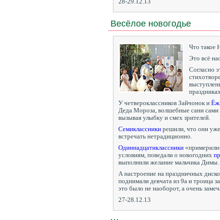
28-29.12.13
Весёлое новогодье
Что такое 
Это всё на
Согласно э
стихотвор
выступлени
праздниках
У четвероклассников Зайчонок и
Ёж
Деда Мороза, волшебные сани сами 
вызывая улыбку и смех зрителей.
Семиклассники
решили, что они уже
встречать нетрадиционно.
Одиннадцатиклассники
«примерили
условиям, поведали о новогодних
п
выполнили желание мальчика Димы.
А настроение на праздничных диско
поднимали девчата из 9а и троица з
это было не наоборот, а очень замеч
27-28.12.13