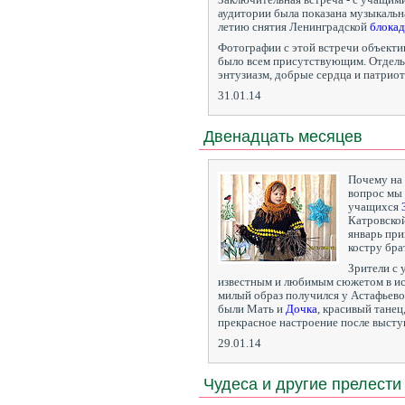
аудитории была показана музыкальн
летию снятия Ленинградской
блока
Фотографии с этой встречи объекти
было всем присутствующим. Отдель
энтузиазм, добрые сердца и патриот
31.01.14
Двенадцать месяцев
Почему на 
вопрос мы 
учащихся
Катровско
январь при
костру бра
Зрители с 
известным и любимым сюжетом в ис
милый образ получился у Астафьево
были Мать и
Дочка
, красивый танец,
прекрасное настроение после высту
29.01.14
Чудеса и другие прелести