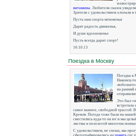
иллюстриро
витамины
. Любители сказок увидел
Зрители с удовольствием хлопали в 
Пусть нам спорта мгновенья
Дарят радость движенья,
И душе вдохновенье
Пусть всегда дарит спорт!
16.10.13
Поездка в Москву
Поездка в 
Наконец-то
любознате
на ранний 
отправилис
Это был «
встретила 
самое важное, свободной трассой. В
Кремля. Погода тоже была на нашей
сместились куда-то на юг и мы цел
листвы и позолотой многочисленны
С удовольствием, не спеша, мы про
сфотографировались на
память
где т