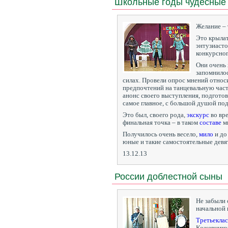
Школьные годы чудесные
Желание –
Это крыла
энтузиасто
конкурсног
Они очень 
запомнилос
силах. Провели опрос мнений отно
предпочтений на танцевальную част
анонс своего выступления, подгото
самое главное, с большой душой по
Это был, своего рода,
экскурс
во вр
финальная точка – в таком
составе
мы
Получилось очень весело,
мило
и до
юные и такие самостоятельные девя
13.12.13
России доблестной сыны
Не забыли 
начальной
Третьекла
Кожевников