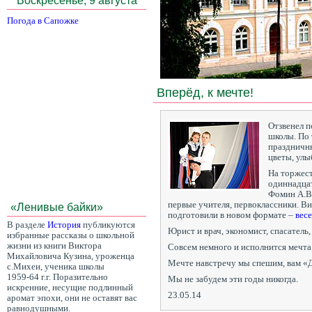
Погода в Сапожке
Вперёд, к мечте!
Отзвенел п
школы. По 
праздничн
цветы, улы
На торжес
одиннадца
Фомин А.В.
первые учителя, первоклассники. В
«Ленивые байки»
подготовили в новом формате –
вес
В разделе
История
публикуются
Юрист и врач, экономист, спасатель,
избранные рассказы о школьной
жизни из книги Виктора
Совсем немного и исполнится мечта
Михайловича Кузина, уроженца
Мечте навстречу мы спешим, вам «Д
с.Михеи, ученика школы
1959-64 г.г. Поразительно
Мы не забудем эти годы никогда.
искренние, несущие подлинный
23.05.14
аромат эпохи, они не оставят вас
равнодушными.