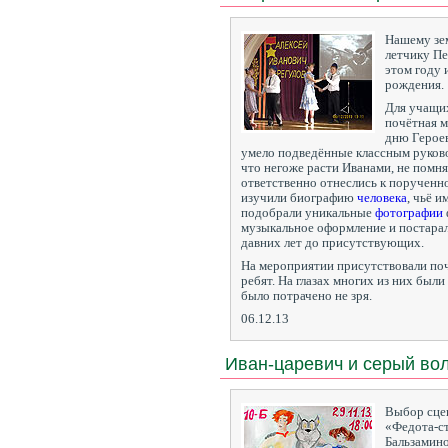
Нашему зе
летчику П
этом году 
рождения.
Для учащи
почётная м
дню Героев
умело подведённые классным руково
что негоже расти Иванами, не помн
ответственно отнеслись к порученн
изучили биографию
человека
, чьё и
подобрали уникальные
фотографии
музыкальное оформление и постара
давних лет до присутствующих.
На мероприятии присутствовали по
ребят. На глазах многих из них были
было потрачено не зря.
06.12.13
Иван-царевич и серый во
Выбор сцен
«Федота-с
Бальзамино