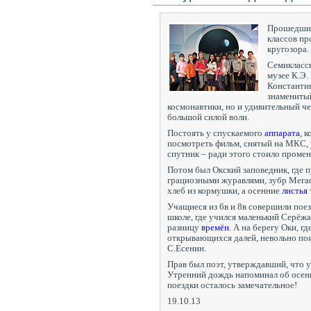
Прошедший 
классов пр
кругозора.
Семикласс
музее К.Э.
Константи
знаменитый
космонавтики, но и удивительный че
большой силой воли.
Постоять у спускаемого
аппарата
, 
посмотреть фильм, снятый на МКС,
спутник – ради этого стоило промен
Потом был Окский заповедник, где 
грациозными журавлями, зубр Мег
хлеб из кормушки, а осенние
листья
Учащиеся из 6в и 8в совершили пое
школе, где учился маленький Серёж
разницу
времён
. А на берегу Оки, г
открывающихся далей, невольно поя
С.Есенин.
Прав был поэт, утверждавший, что 
Утренний дождь напоминал об осени
поездки осталось замечательное!
19.10.13