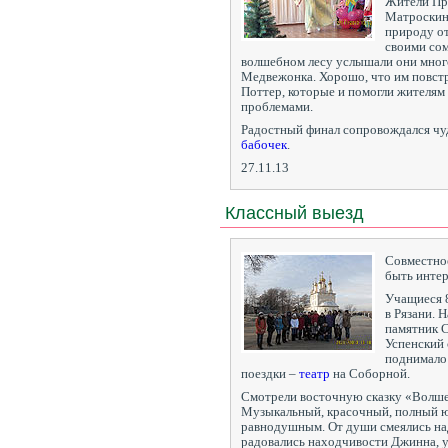
Жители Пр
Матроскин 
природу от
своими сом
волшебном лесу услышали они много
Медвежонка. Хорошо, что им повст
Поттер, которые и помогли жителям 
проблемами.
Радостный финал сопровождался ч
бабочек
.
27.11.13
Классный выезд
Совместное
быть интер
Учащиеся 8
в Рязани. 
памятник 
Успенский 
поднимало 
поездки –
театр
на Соборной.
Смотрели восточную сказку «Волше
Музыкальный, красочный, полный юм
равнодушным. От души смеялись на
радовались находчивости Джинна, у