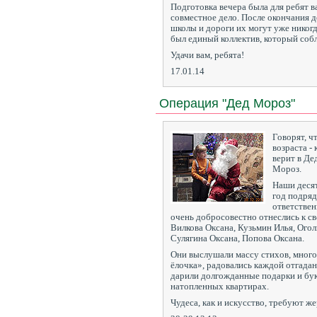
Подготовка вечера была для ребят в
совместное дело. После окончания д
школы и дороги их могут уже никогд
был единый коллектив, который со
Удачи вам, ребята!
17.01.14
Операция "Дед Мороз"
Говорят, ч
возраста - 
верит в Де
Мороз.
Наши деся
год подряд
ответствен
очень добросовестно отнеслись к с
Вилкова Оксана, Кузьмин Илья, Ого
Сулягина Оксана, Попова Оксана.
Они выслушали массу стихов, много
ёлочка», радовались каждой отгадан
дарили долгожданные подарки и бук
натопленных квартирах.
Чудеса, как и искусство, требуют же