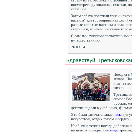
стрелу из тугого лука и старинного 
посмотреть рукопашные схватки, п
сказаний.
Затем ребята посетили музей исчез
пастила", где гостеприимная хозяйка
разные «сорты» пастилы и вела нес
старины и, конечно, - о самой колом
С самыми лучшими впечатлениями 
путешественники!
26.03.14
Здравствуй, Третьяковска
Поездка в 
январе. На
и мечта лю
жизнь.
Третьяковск
символ Рос
русских ма
детства видели в учебниках, фильмах
Это были замечательные
часы
для у
искусством, отдых глазам и сердцу.
Необычно теплая погода добавила 
по центру, прекрасные
виды
кремля,