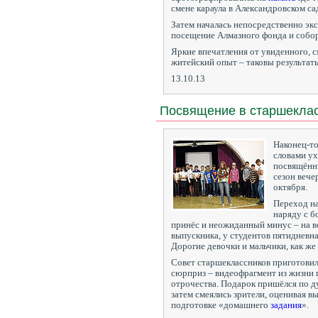
смене караула в Александровском са
Затем началась непосредственно эк
посещение Алмазного фонда и собо
Яркие впечатления от увиденного, 
житейский опыт – таковы результаты
13.10.13
Посвящение в старшекла
Наконец-то
словами ух
посвящённ
сезон вече
октября.
Переход н
наряду с 
принёс и неожиданный минус – на в
выпускника, у студентов пятидневна
Дорогие девочки и мальчики, как же 
Совет старшеклассников приготовил
сюрприз – видеофрагмент из жизни 
отрочества. Подарок пришёлся по д
затем смеялись зрители, оценивая в
подготовке «домашнего
задания
».