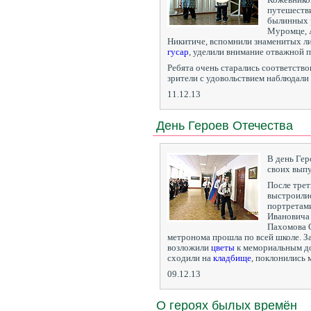
путешестви
былинных 
Муромце, 
Никитиче, вспомнили знаменитых ли
гусар
, уделили внимание отважной 
Ребята очень старались соответство
зрители с удовольствием наблюдали
11.12.13
День Героев Отечества
В день Гер
своих выпу
После трет
выстроили
портретами
Ивановича
Пахомова С
метронома прошла по всей школе. З
возложили
цветы
к мемориальным до
сходили на
кладбище
, поклонились
09.12.13
О героях былых времён