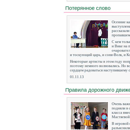
Потерянное слово
Осенние ка
выступлени
рассказали
пропавшем
С кем толь
и Вике на 
очаровате
и тоскующий царь, и соня-Волк, и К
Некоторые артисты в этом году поп
поэтому немного волновались. Но вс
сердцем радоваться наступившему 
01.11.13
Правила дорожного движ
Очень важ
подняли в
класса вме
Мастяевой
В игровой 
разъяснили