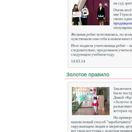
на суд зри
Очень весё
маг Гераси
своих одно
продавцом
популярн
Желания ребят исполнились, но всем
чувствовали они себя в новом качес
Итог подвела учительница ребят – вс
следовательно, продолжаем учиться
следующем учебном году.
14.03.14
Золотое правило
Заключител
было пост
Дикой «Кра
«Золотое п
разъясняют
которых н
На пример
нашли новый способ "зарабатывать" 
окружающим людям и зверятам, арти
все свои поступки с золотым правил