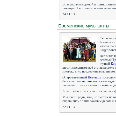
Возвращались домой в приподнятом
повторной встречи с замечательным
24.11.13
Бременские музыканты
Свою верс
Бременских
класса вме
Задубровс
Всё было к
весёлый Т
глупый
Ко
шестиклассников всё это выглядело о
многократно поддерживал артистов
Очаровательный
Петушок
постоянно
бесстрашная
охрана
поражала чудес
познавал тонкости «заморской» мод
А потом был сказочно прекрасный ф
Мы очень рады, что, не смотря на о
справились с этим важным делом и, 
22.11.13