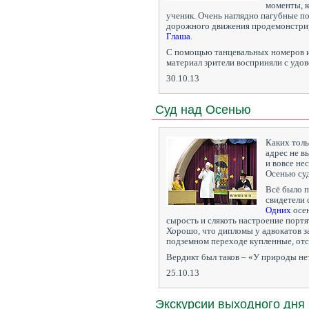
моменты, 
ученик. Очень наглядно пагубные п
дорожного движения продемонстри
Глаша
.
С помощью танцевальных номеров и
материал зрители восприняли с удов
30.10.13
Суд над Осенью
Каких толь
адрес не в
и вовсе не
Осенью су
Всё было 
свидетели 
Одних
осен
сырость и слякоть настроение портя
Хорошо, что дипломы у адвокатов з
подземном переходе купленные, от
Вердикт был таков – «У природы не
25.10.13
Экскурсии выходного дня