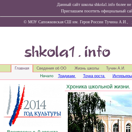
Данный сайт школы shkola1.info более н
Приглашаем посетить официальный са
© МОУ Сапожковская СШ им. Героя России Тучина А.И., ул
Главная
Сведения об ОО
Жизнь школы
Тучин А.И.
Начало
Традиции
Точка роста
Интерьер
Хроника школьной жизни. 
Воскресенье, 9 августа