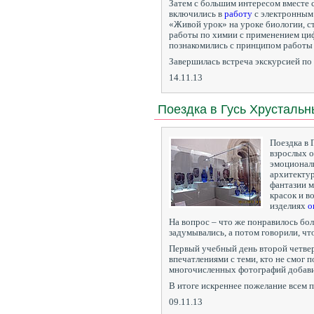
Затем с большим интересом вместе 
включились в
работу
с электронным
«Живой урок» на уроке биологии, с
работы по химии с применением ци
познакомились с принципом работы
Завершилась встреча экскурсией по
14.11.13
Поездка в Гусь Хрусталь
Поездка в 
взрослых о
эмоционал
архитекту
фантазии 
красок и в
изделиях
о
На вопрос – что же понравилось боль
задумывались, а потом говорили, чт
Первый учебный день второй четве
впечатлениями с теми, кто не смог 
многочисленных фотографий добавил
В итоге искреннее пожелание всем 
09.11.13